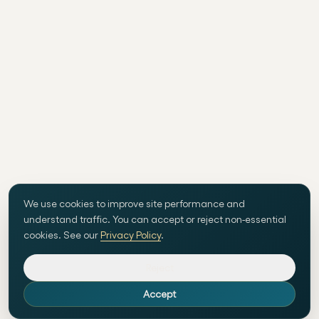
We use cookies to improve site performance and
understand traffic. You can accept or reject non-essential
cookies. See our
Privacy Policy
.
Reject
Accept