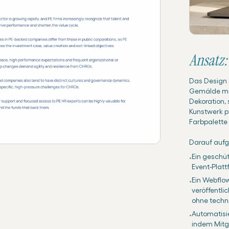
Ansatz:
Das Design 
Gemälde mit 
Dekoration, 
Kunstwerk p
Farbpalette 
Darauf aufg
Ein geschüt
•
Event-Plat
Ein Webflow
•
veröffentli
ohne techn
Automatisie
•
indem Mitgl