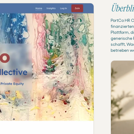
Überbli
PortCo HR Co
finanzierte
Plattform, di
generische P
schafft, Wa
betrieben w